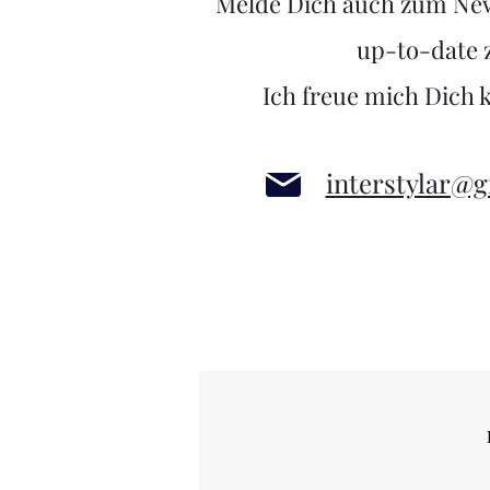
Melde Dich auch zum News
up-to-date z
Ich freue mich Dich 
interstylar@